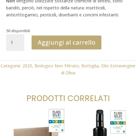
Non
vengono utilizzate sostanze chimiche di sintesi, sono
banditi, perciò, nel rispetto della natura: insetticidi,
anticrittogamici, pesticidi, diserbanti e concimi infestanti.
50 disponibili
Biologico
Aggiungi al carrello
non
filtrato
0,50
ml
Categorie:
2025
,
Biologico Non Filtrato
,
Bottiglia
,
Olio Extravergine
2025
di Oliva
FLOS
OLEI
quantità
PRODOTTI CORRELATI