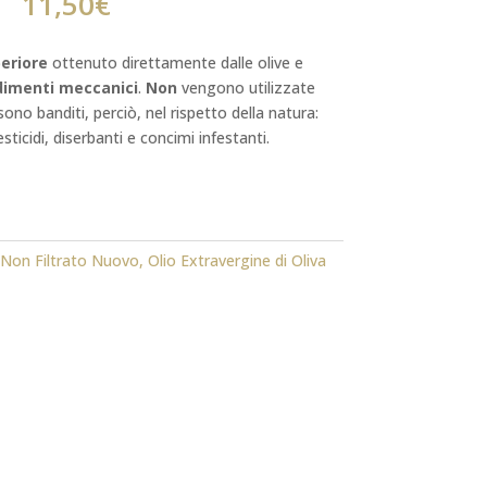
11,50
€
eriore
ottenuto direttamente dalle olive e
dimenti meccanici
.
Non
vengono utilizzate
ono banditi, perciò, nel rispetto della natura:
esticidi, diserbanti e concimi infestanti.
 Non Filtrato Nuovo
,
Olio Extravergine di Oliva