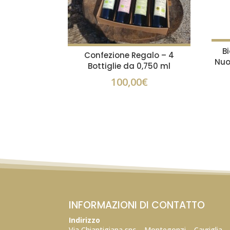
Bi
Confezione Regalo – 4
Nuo
Bottiglie da 0,750 ml
100,00
€
INFORMAZIONI DI CONTATTO
Indirizzo
Via Chiantigiana snc – Montegonzi – Cavriglia