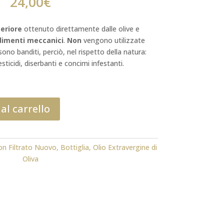
24,00
€
eriore
ottenuto direttamente dalle olive e
dimenti meccanici
.
Non
vengono utilizzate
ono banditi, perciò, nel rispetto della natura:
esticidi, diserbanti e concimi infestanti.
al carrello
on Filtrato Nuovo
,
Bottiglia
,
Olio Extravergine di
Oliva