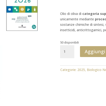
Olio di oliva di
categoria sup
unicamente mediante
proce
sostanze chimiche di sintesi, s
insetticidi, anticrittogamici, p
50 disponibili
Biologico
Aggiungi 
non
filtrato
Olio
Nuovo
Categorie:
2025
,
Biologico N
0,75
ml
2025
FLOS
OLEI
quantità