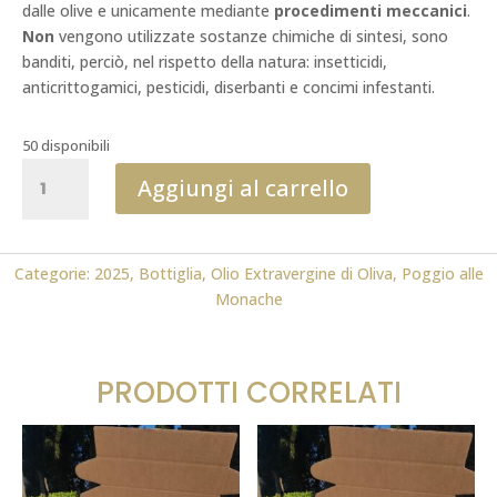
dalle olive e unicamente mediante
procedimenti meccanici
.
Non
vengono utilizzate sostanze chimiche di sintesi, sono
banditi, perciò, nel rispetto della natura: insetticidi,
anticrittogamici, pesticidi, diserbanti e concimi infestanti.
50 disponibili
Biologico
Aggiungi al carrello
Poggio
alle
Monache
0,25
Categorie:
2025
,
Bottiglia
,
Olio Extravergine di Oliva
,
Poggio alle
ml
Monache
2025
FLOS
OLEI
PRODOTTI CORRELATI
quantità