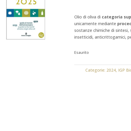
Olio di oliva di
categoria sup
unicamente mediante
proce
sostanze chimiche di sintesi, s
insetticidi, anticrittogamici, p
Esaurito
Categorie:
2024
,
IGP Bi