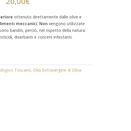
20,00
€
eriore
ottenuto direttamente dalle olive e
dimenti meccanici
.
Non
vengono utilizzate
ono banditi, perciò, nel rispetto della natura:
esticidi, diserbanti e concimi infestanti.
ologico Toscano
,
Olio Extravergine di Oliva