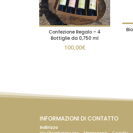
Bi
Confezione Regalo – 4
Bottiglie da 0,750 ml
100,00
€
INFORMAZIONI DI CONTATTO
Indirizzo
Via Chiantigiana snc – Montegonzi – Cavriglia