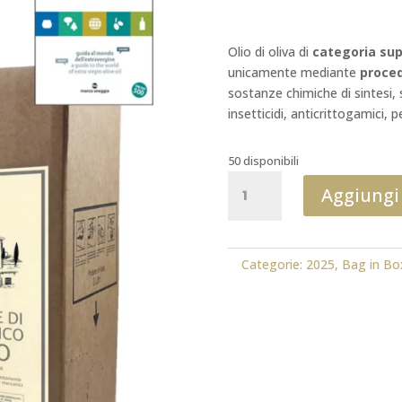
Olio di oliva di
categoria sup
unicamente mediante
proce
sostanze chimiche di sintesi, s
insetticidi, anticrittogamici, p
50 disponibili
IGP
Aggiungi 
Biologico
Toscano
3l
2025
Categorie:
2025
,
Bag in Bo
FLOS
OLEI
quantità