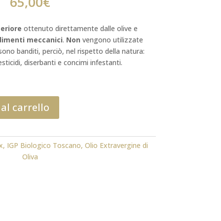
65,00
€
eriore
ottenuto direttamente dalle olive e
dimenti meccanici
.
Non
vengono utilizzate
ono banditi, perciò, nel rispetto della natura:
esticidi, diserbanti e concimi infestanti.
al carrello
x
,
IGP Biologico Toscano
,
Olio Extravergine di
Oliva