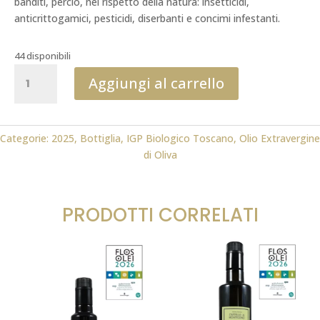
banditi, perciò, nel rispetto della natura: insetticidi,
anticrittogamici, pesticidi, diserbanti e concimi infestanti.
44 disponibili
IGP
Aggiungi al carrello
Biologico
Toscano
0,75
ml
Categorie:
2025
,
Bottiglia
,
IGP Biologico Toscano
,
Olio Extravergine
2025
di Oliva
FLOS
OLEI
quantità
PRODOTTI CORRELATI