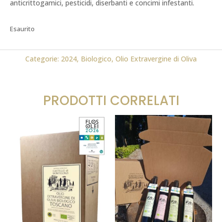
anticrittogamici, pesticidi, diserbanti e concimi infestanti.
Esaurito
Categorie:
2024
,
Biologico
,
Olio Extravergine di Oliva
PRODOTTI CORRELATI